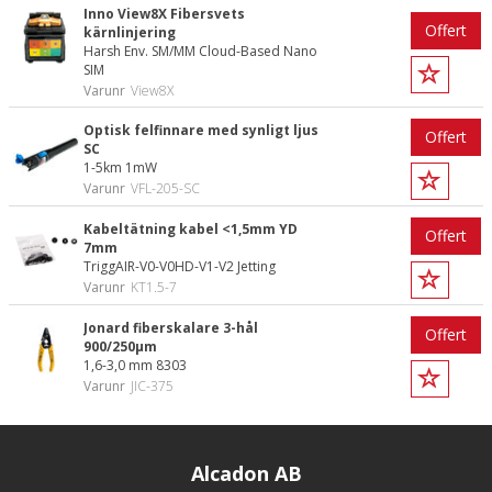
Inno View8X Fibersvets
Offert
kärnlinjering
Harsh Env. SM/MM Cloud-Based Nano
SIM
Varunr
View8X
Optisk felfinnare med synligt ljus
Offert
SC
1-5km 1mW
Varunr
VFL-205-SC
Kabeltätning kabel <1,5mm YD
Offert
7mm
TriggAIR-V0-V0HD-V1-V2 Jetting
Varunr
KT1.5-7
Jonard fiberskalare 3-hål
Offert
900/250µm
1,6-3,0 mm 8303
Varunr
JIC-375
Alcadon AB