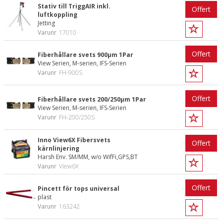
Stativ till TriggAIR inkl.
Offert
luftkoppling
Jetting
Varunr
17010
Offert
Fiberhållare svets 900µm 1Par
View Serien, M-serien, IFS-Serien
Varunr
FH-900S
Offert
Fiberhållare svets 200/250µm 1Par
View Serien, M-serien, IFS-Serien
Varunr
FH-200/250S
Inno View6X Fibersvets
Offert
kärnlinjering
Harsh Env. SM/MM, w/o WifFi,GPS,BT
Varunr
View6X
Offert
Pincett för tops universal
plast
Varunr
163242