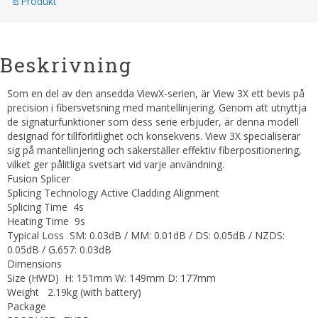
Produkt
Beskrivning
Som en del av den ansedda ViewX-serien, är View 3X ett bevis på
precision i fibersvetsning med mantellinjering. Genom att utnyttja
de signaturfunktioner som dess serie erbjuder, är denna modell
designad för tillförlitlighet och konsekvens. View 3X specialiserar
sig på mantellinjering och säkerställer effektiv fiberpositionering,
vilket ger pålitliga svetsart vid varje användning.
Fusion Splicer
Splicing Technology Active Cladding Alignment
Splicing Time 4s
Heating Time 9s
Typical Loss SM: 0.03dB / MM: 0.01dB / DS: 0.05dB / NZDS:
0.05dB / G.657: 0.03dB
Dimensions
Size (HWD) H: 151mm W: 149mm D: 177mm
Weight 2.19kg (with battery)
Package