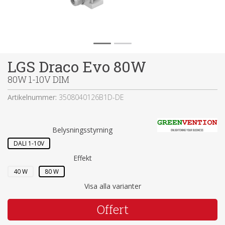
LGS Draco Evo 80W
80W 1-10V DIM
Artikelnummer:
3508040126B1D-DE
Belysningsstyrning
DALI 1-10V
Effekt
40 W
80 W
Visa alla varianter
Offert