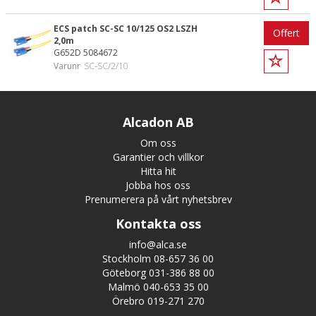
ECS patch SC-SC 10/125 OS2 LSZH
Offert
2,0m
G652D 5084672
Varunr
SC-SC/2/10
Alcadon AB
Om oss
Garantier och villkor
Hitta hit
Jobba hos oss
Prenumerera på vårt nyhetsbrev
Kontakta oss
info@alca.se
Stockholm 08-657 36 00
Göteborg 031-386 88 00
Malmö 040-653 35 00
Örebro 019-271 270