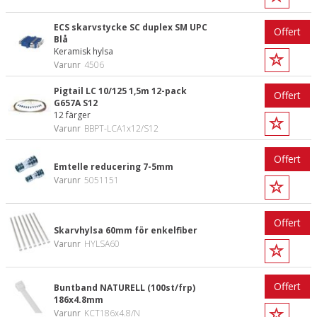
ECS skarvstycke SC duplex SM UPC
Offert
Blå
Keramisk hylsa
Varunr
4506
Pigtail LC 10/125 1,5m 12-pack
Offert
G657A S12
12 färger
Varunr
BBPT-LCA1x12/S12
Offert
Emtelle reducering 7-5mm
Varunr
5051151
Offert
Skarvhylsa 60mm för enkelfiber
Varunr
HYLSA60
Offert
Buntband NATURELL (100st/frp)
186x4.8mm
Varunr
KCT186x4.8/N