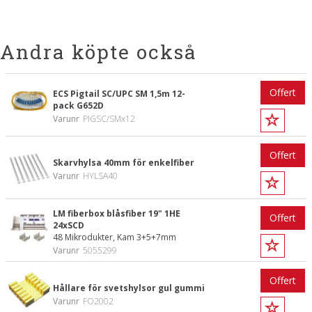
Andra köpte också
Offert
ECS Pigtail SC/UPC SM 1,5m 12-
pack G652D
Varunr
PIGSC/SMx12
Offert
Skarvhylsa 40mm för enkelfiber
Varunr
HYLSA40
LM fiberbox blåsfiber 19" 1HE
Offert
24xSCD
48 Mikrodukter, Kam 3+5+7mm
Varunr
5055299
Offert
Hållare för svetshylsor gul gummi
Varunr
FO2002