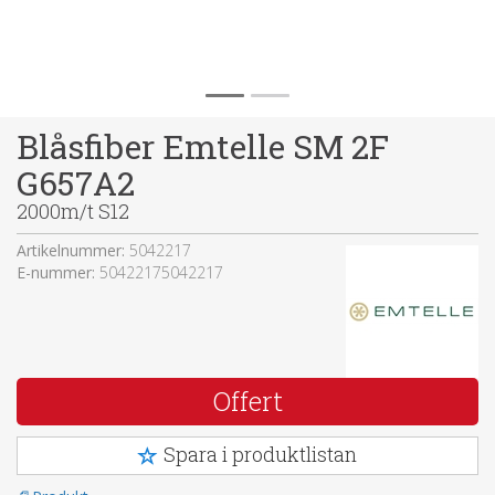
Blåsfiber Emtelle SM 2F
G657A2
2000m/t S12
Artikelnummer:
5042217
E-nummer:
50422175042217
Offert
Spara i produktlistan