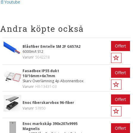
Youtube
Andra köpte också
Offert
Blåsfiber Emtelle SM 2F G657A2
6000m/t S12
Varunr
5042218
Fasadbox IP55 dukt
Offert
10/16mm+6x7mm
Skarv Överlämning 4p Abonnentbox
Varunr
HX-13431-03
Offert
Enoc fiberskarvbox 96-fiber
Varunr
57850
Enoc markskåp 390x207x9995
Offert
Magnelis