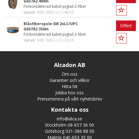
G657A2 400m
Förkontakterad kabel-pigtail 2-fiber
Varunr
MBF-SM02-LCU-400/E
Blåsfiberspole SM 2xLC/UPC
Offert
G657A2 350m
Förkontakterad kabel-pigtail 2-fiber
Varunr
MBF-SM02-LCU-350/E
Alcadon AB
Om oss
Garantier och villkor
Hitta hit
Jobba hos oss
Prenumerera på vårt nyhetsbrev
Kontakta oss
info@alca.se
Stockholm 08-657 36 00
Göteborg 031-386 88 00
Malmö 040-653 35 00