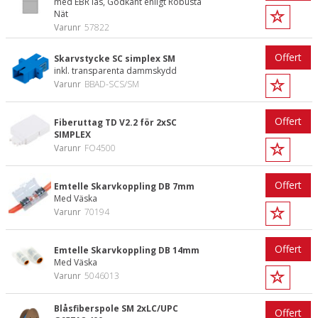
med EBR lås, Godkänt enligt Robusta
Nät
Varunr
57822
Offert
Skarvstycke SC simplex SM
inkl. transparenta dammskydd
Varunr
BBAD-SCS/SM
Offert
Fiberuttag TD V2.2 för 2xSC
SIMPLEX
Varunr
FO4500
Offert
Emtelle Skarvkoppling DB 7mm
Med Väska
Varunr
70194
Offert
Emtelle Skarvkoppling DB 14mm
Med Väska
Varunr
5046013
Blåsfiberspole SM 2xLC/UPC
Offert