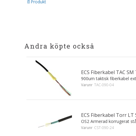
Produkt
Andra köpte också
ECS Fiberkabel TAC SM 
900um taktisk fiberkabel ex
Varunr
TAC-090-04
ECS Fiberkabel Torr LT
OS2 Armerad korrugerat stå
Varunr
CST-090-24