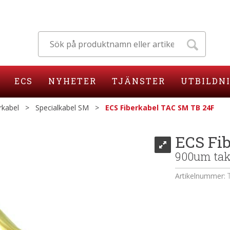
ECS
NYHETER
TJÄNSTER
UTBILDN
rkabel
>
Specialkabel SM
>
ECS Fiberkabel TAC SM TB 24F
ECS Fi
900um takt
Artikelnummer: