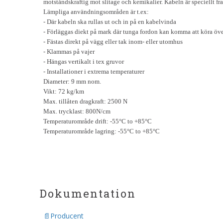
motståndskraftig mot slitage och kemikalier. Kabeln är speciellt f
Lämpliga användningsområden är t.ex:
- Där kabeln ska rullas ut och in på en kabelvinda
- Förläggas diekt på mark där tunga fordon kan komma att köra öv
- Fästas direkt på vägg eller tak inom- eller utomhus
- Klammas på vajer
- Hängas vertikalt i tex gruvor
- Installationer i extrema temperaturer
Diameter: 9 mm nom.
Vikt: 72 kg/km
Max. tillåten dragkraft: 2500 N
Max. trycklast: 800N/cm
Temperaturområde drift: -55°C to +85°C
Temperaturområde lagring: -55°C to +85°C
Dokumentation
Producent