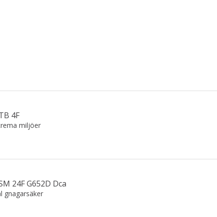
TB 4F
trema miljöer
 SM 24F G652D Dca
l gnagarsäker