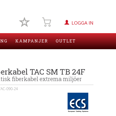
LOGGA IN
ING
KAMPANJER
OUTLET
berkabel TAC SM TB 24F
isk fiberkabel extrema miljöer
TAC-090-24