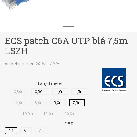
ECS patch C6A UTP blå 7,5m
LSZH
Artikelnummer:
GC6AU7.5/BL
Längd meter
0,30m
0,50m
1,0m
1,5m
2,0m
3,0m
5,0m
7,5m
10,0m
15,0m
20,0m
Färg
Blå
Vit
Gul