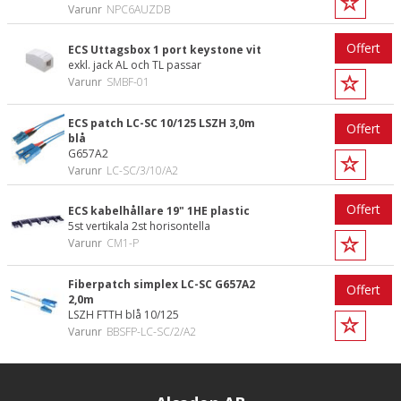
Varunr
NPC6AUZDB
Offert
ECS Uttagsbox 1 port keystone vit
exkl. jack AL och TL passar
Varunr
SMBF-01
ECS patch LC-SC 10/125 LSZH 3,0m
Offert
blå
G657A2
Varunr
LC-SC/3/10/A2
Offert
ECS kabelhållare 19" 1HE plastic
5st vertikala 2st horisontella
Varunr
CM1-P
Fiberpatch simplex LC-SC G657A2
Offert
2,0m
LSZH FTTH blå 10/125
Varunr
BBSFP-LC-SC/2/A2