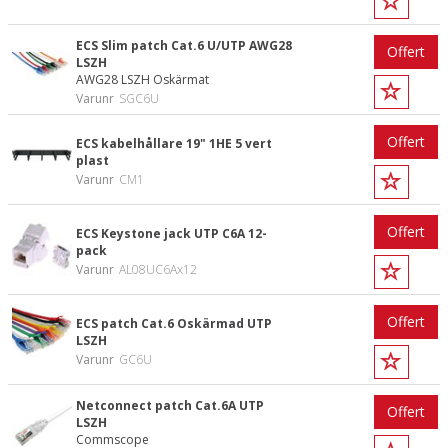
ECS Slim patch Cat.6 U/UTP AWG28
Offert
LSZH
AWG28 LSZH Oskärmat
Varunr
SGC6U
Offert
ECS kabelhållare 19" 1HE 5 vert
plast
Varunr
CM1
Offert
ECS Keystone jack UTP C6A 12-
pack
Varunr
AL08UC6Ax12
Offert
ECS patch Cat.6 Oskärmad UTP
LSZH
Varunr
GC6U
Netconnect patch Cat.6A UTP
Offert
LSZH
Commscope