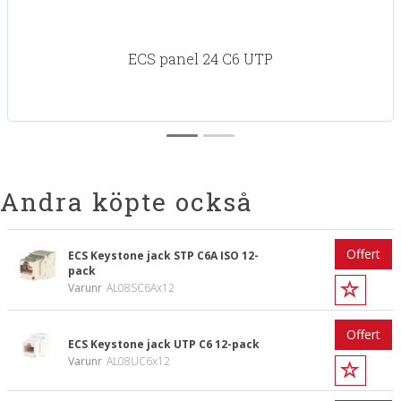
ECS panel 24 C6 UTP
Andra köpte också
Offert
ECS Keystone jack STP C6A ISO 12-
pack
Varunr
AL08SC6Ax12
Offert
ECS Keystone jack UTP C6 12-pack
Varunr
AL08UC6x12