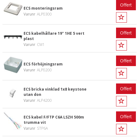
Offert
ECS monteringsram
Varunr
ALP0300
Offert
ECS kabelhållare 19" 1HE 5 vert
plast
Varunr
CM1
Offert
ECS förhöjningsram
Varunr
ALP0200
Offert
ECS bricka vinklad 1x8 keystone
utan don
Varunr
ALP4200
Offert
ECS kabel F/FTP C6A LSZH 500m
trumma vit
Varunr
STP6A