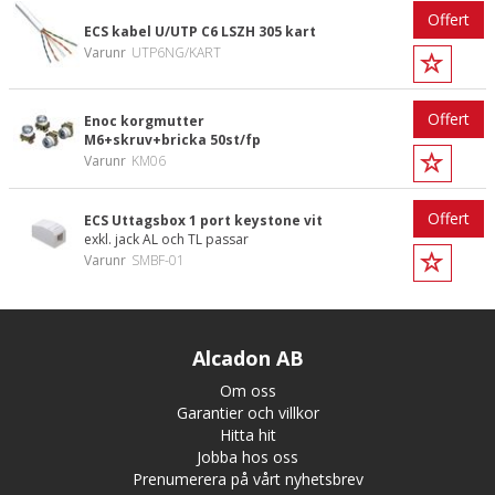
Offert
ECS kabel U/UTP C6 LSZH 305 kart
Varunr
UTP6NG/KART
Offert
Enoc korgmutter
M6+skruv+bricka 50st/fp
Varunr
KM06
Offert
ECS Uttagsbox 1 port keystone vit
exkl. jack AL och TL passar
Varunr
SMBF-01
Alcadon AB
Om oss
Garantier och villkor
Hitta hit
Jobba hos oss
Prenumerera på vårt nyhetsbrev