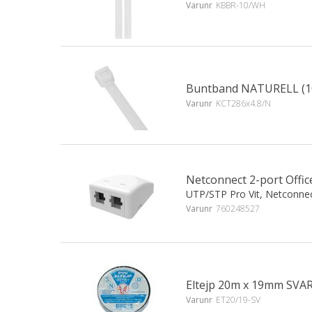
Varunr
KBBR-10/WH
Buntband NATURELL (10
Varunr
KCT286x4.8/N
Netconnect 2-port Offi
UTP/STP Pro Vit, Netconne
Varunr
760248527
Eltejp 20m x 19mm SVA
Varunr
ET20/19-SV