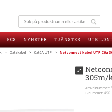
ECS
NYHETER
TJÄNSTER
UTBILDN
k
>
Datakabel
>
Cat6A UTP
>
Netconnect kabel UTP C6a 3
Netcon
305m/k
Artikelnummer:
E-nummer:
4901