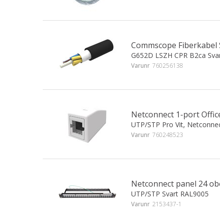
Commscope Fiberkabel 
G652D LSZH CPR B2ca Sva
Varunr
760256138
Netconnect 1-port Offi
UTP/STP Pro Vit, Netconne
Varunr
760248523
Netconnect panel 24 obe
UTP/STP Svart RAL9005
Varunr
2153437-1