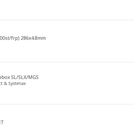
0st/frp) 286x4.8mm
cebox SL/SLX/MGS
ct & Systimax
RT