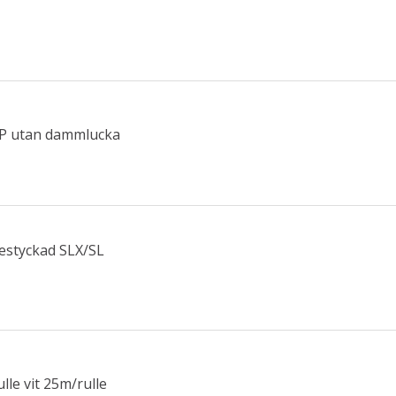
TP utan dammlucka
estyckad SLX/SL
le vit 25m/rulle