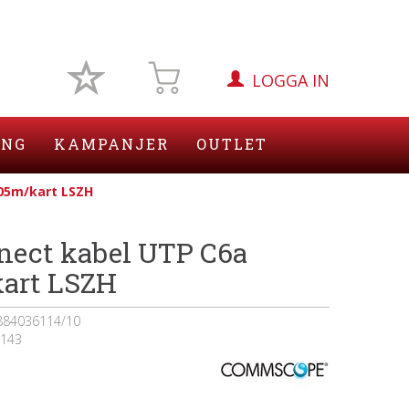
LOGGA IN
ING
KAMPANJER
OUTLET
05m/kart LSZH
nect kabel UTP C6a
art LSZH
884036114/10
143