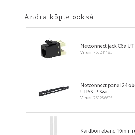
Andra köpte också
Netconnect jack C6a U
Varunr
760241185
Netconnect panel 24 ob
UTP/STP Svart
Varunr
760256625
Kardborreband 10mm rul