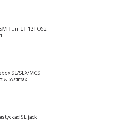
SM Torr LT 12F OS2
rt
cebox SL/SLX/MGS
ct & Systimax
styckad SL jack