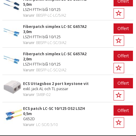
Offert
5,0m
LSZH FTTH blå 10/125
Varunr
BBSFP-LC-LC/5/A2
Fiberpatch simplex LC-SC G657A2
Offert
3,0m
LSZH FTTH blå 10/125
Varunr
BBSFP-LC-SC/3/A2
Fiberpatch simplex LC-SC G657A2
Offert
2,0m
LSZH FTTH blå 10/125
Varunr
BBSFP-LC-SC/2/A2
Offert
ECS Uttagsbox 2 port keystone vit
exkl. jack AL och TL passar
Varunr
SMBF-02
ECS patch LC-SC 10/125 OS2 LSZH
Offert
0,5m
G652D
Varunr
LC-SC/0.5/10