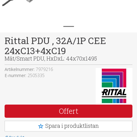
Rittal PDU , 32A/1P CEE
24xC13+4xC19
Mät/Smart PDU, HxDxL: 44x70x1495
Artikelnummer:
7979216
E-nummer:
2505335
Offert
Spara i produktlistan