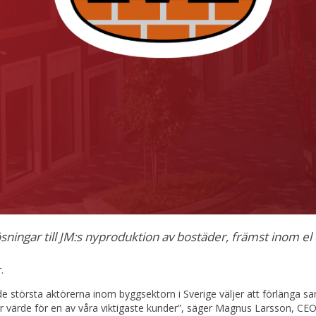
sningar till JM:s nyproduktion av bostäder, främst inom e
.
 de största aktörerna inom byggsektorn i Sverige väljer att förlänga s
par värde för en av våra viktigaste kunder”, säger Magnus Larsson, CE