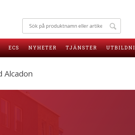
ECS
NYHETER
TJÄNSTER
UTBILDN
d Alcadon