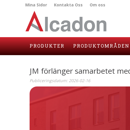
Mina Sidor
Kontakta Oss
Om oss
PRODUKTER
PRODUKTOMRÅDEN
JM förlänger samarbetet me
Publiceringsdatum:
2026-02-16