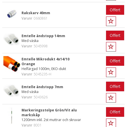
Offert
Rakskarv 40mm
Varunr
0660861
Offert
Emtelle ändstopp 14mm
Med väska
Varunr
5045998
Emtelle Mikrodukt 4x14/10
Offert
Orange
Helfärgad 1000m, EKO-dukt
Varunr
5045235-H
Offert
Emtelle ändstopp 7mm
Med väska
Varunr
5043626
Markeringsstolpe Grön/Vit alu
Offert
markskåp
1200mm inkl. 2st muttrar och skruvar
Varunr
8001