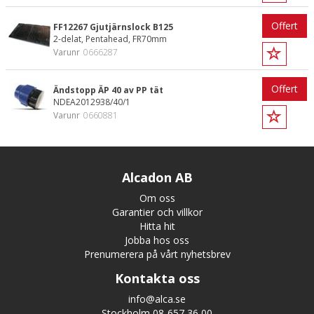
Offert
FF12267 Gjutjärnslock B125
2-delat, Pentahead, FR70mm
Varunr
0666287
Offert
Ändstopp ÄP 40 av PP tät
NDEA2012938/40/1
Varunr
0660881
Alcadon AB
Om oss
Garantier och villkor
Hitta hit
Jobba hos oss
Prenumerera på vårt nyhetsbrev
Kontakta oss
info@alca.se
Stockholm 08-657 36 00