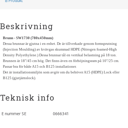
Produkt
Beskrivning
Brunn - SW1730 (780x450mm)
Dessa brunnar är gjutna i en enhet. De är tillverkade genom formsprutning
(Injection Moulding) av kvävgas skummad HDPE (Nitrogen foamed-High
Density Polyethylene.) Dessa brunnar tål en vertikal belastning på 18 ton.
Brunnen är 18"/45 cm hög. Det finns även en förhöjningsram på 10"/25 cm.
Passar bra för både A15 och B125 installationer.
Det är installationsmiljön som avgör om du behöver A15 (HDPE) Lock eller
B125 (gjutjärnslock).
Teknisk info
E nummer SE
0666341