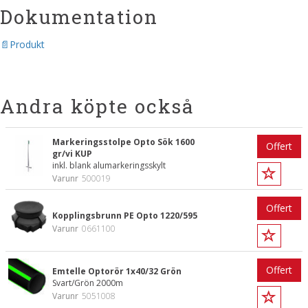
Dokumentation
Produkt
Andra köpte också
Markeringsstolpe Opto Sök 1600
Offert
gr/vi KUP
inkl. blank alumarkeringsskylt
Varunr
500019
Offert
Kopplingsbrunn PE Opto 1220/595
Varunr
0661100
Offert
Emtelle Optorör 1x40/32 Grön
Svart/Grön 2000m
Varunr
5051008