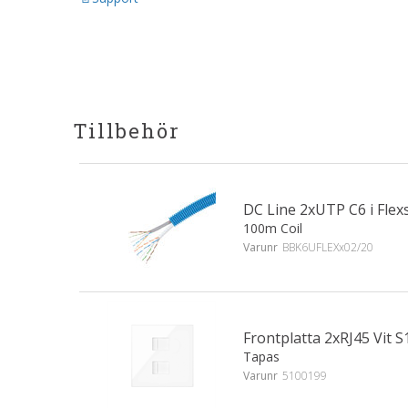
Tillbehör
DC Line 2xUTP C6 i Fle
100m Coil
Varunr
BBK6UFLEXx02/20
Frontplatta 2xRJ45 Vit S
Tapas
Varunr
5100199