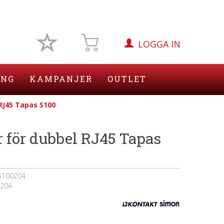
LOGGA IN
ING
KAMPANJER
OUTLET
RJ45 Tapas S100
 för dubbel RJ45 Tapas
5100204
204