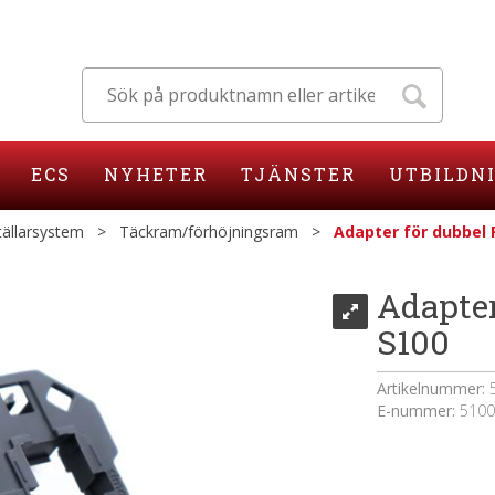
ECS
NYHETER
TJÄNSTER
UTBILDN
ällarsystem
>
Täckram/förhöjningsram
>
Adapter för dubbel 
Adapter
S100
Artikelnummer:
E-nummer:
5100