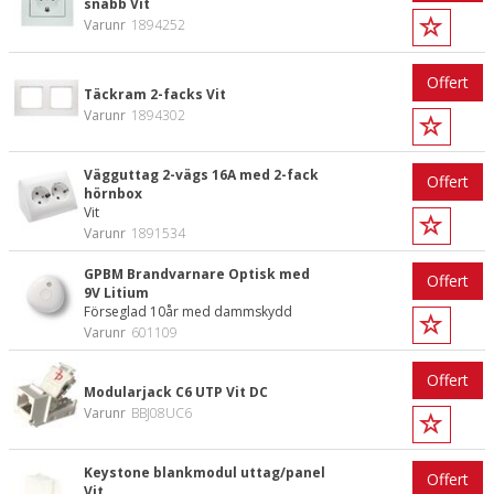
snabb Vit
Varunr
1894252
Offert
Täckram 2-facks Vit
Varunr
1894302
Vägguttag 2-vägs 16A med 2-fack
Offert
hörnbox
Vit
Varunr
1891534
GPBM Brandvarnare Optisk med
Offert
9V Litium
Förseglad 10år med dammskydd
Varunr
601109
Offert
Modularjack C6 UTP Vit DC
Varunr
BBJ08UC6
Keystone blankmodul uttag/panel
Offert
Vit