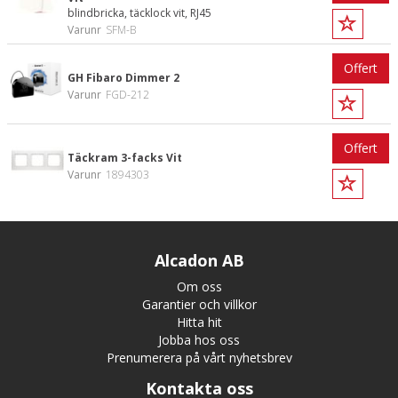
blindbricka, täcklock vit, RJ45
Varunr
SFM-B
Offert
GH Fibaro Dimmer 2
Varunr
FGD-212
Offert
Täckram 3-facks Vit
Varunr
1894303
Alcadon AB
Om oss
Garantier och villkor
Hitta hit
Jobba hos oss
Prenumerera på vårt nyhetsbrev
Kontakta oss