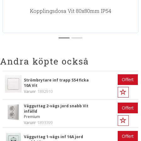
Kopplingsdosa Vit 80x80mm IP54
Andra köpte också
Offert
Strömbrytare inf trapp S54 ficka
10A Vit
Varunr
1892910
Vägguttag 2-vägs jord snabb Vit
Offert
infälld
Premium
Varunr
1893399
Offert
Vägguttag 1-vägs inf 16A jord