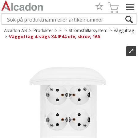
Alcadon AB
>
Produkter
>
El
>
Strömställarsystem
>
Vägguttag
>
Vägguttag 4-vägs X4 IP44 utv, skruv, 16A