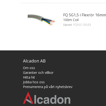
FQ 5G1,5 i Flexrör 16mm
100m Coil
Varunr
FQ5G1.5FLEX
Alcadon AB
Om oss
Garantier och villkor
Hitta hit
Jobba hos oss
Prenumerera på vårt nyhetsbrev