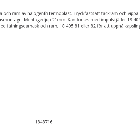
a och ram av halogenfri termoplast. Tryckfastsatt täckram och vippa
smontage. Montagedjup 21mm. Kan förses med impulsfjäder 18 405 9
ed tätningsdamask och ram, 18 405 81 eller 82 för att uppnå kapsling
1848716