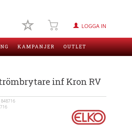
LOGGA IN
ING
KAMPANJER
OUTLET
trömbrytare inf Kron RV
1848716
716