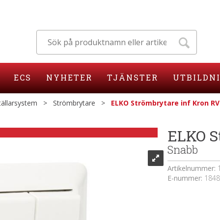
ECS
NYHETER
TJÄNSTER
UTBILDN
ällarsystem
>
Strömbrytare
>
ELKO Strömbrytare inf Kron RV
ELKO S
Snabb
Artikelnummer:
E-nummer:
1848