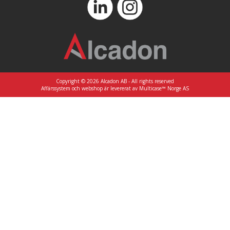
Copyright © 2026 Alcadon AB - All rights reserved
Affärssystem
och
webshop
är levererat av
Multicase™ Norge AS