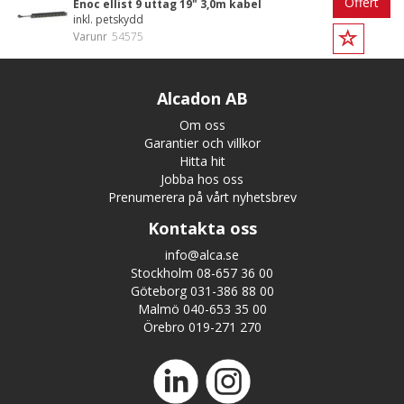
Offert
Enoc ellist 9 uttag 19" 3,0m kabel
inkl. petskydd
Varunr
54575
Alcadon AB
Om oss
Garantier och villkor
Hitta hit
Jobba hos oss
Prenumerera på vårt nyhetsbrev
Kontakta oss
info@alca.se
Stockholm 08-657 36 00
Göteborg 031-386 88 00
Malmö 040-653 35 00
Örebro 019-271 270