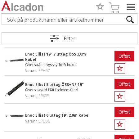
Filter
Enoc Ellist 19" 7 uttag ÖSS 3,0m
Offert
kabel
Överspänningsskydd Schuko
Varunr
EPH07
Offert
Enoc Ellist 5 uttag ÖSS+NF 19"
Övers.skydd Nät frekvensfiterl
Varunr
EPK05
Offert
Enoc Ellist 6 uttag 19" 2,0m kabel
Varunr
EPU06