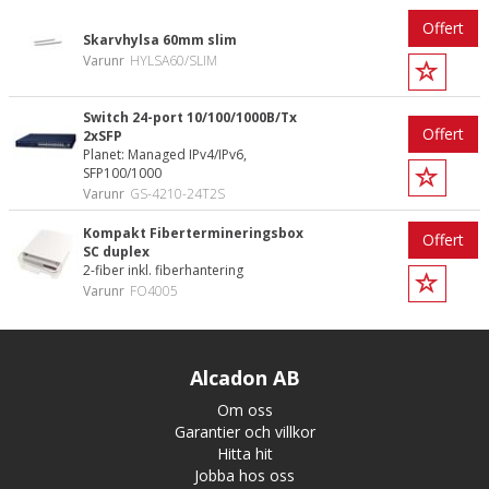
Offert
Skarvhylsa 60mm slim
Varunr
HYLSA60/SLIM
Switch 24-port 10/100/1000B/Tx
Offert
2xSFP
Planet: Managed IPv4/IPv6,
SFP100/1000
Varunr
GS-4210-24T2S
Kompakt Fibertermineringsbox
Offert
SC duplex
2-fiber inkl. fiberhantering
Varunr
FO4005
Alcadon AB
Om oss
Garantier och villkor
Hitta hit
Jobba hos oss