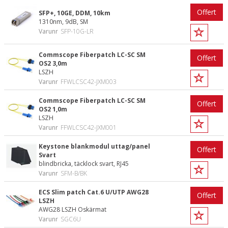
Offert
SFP+, 10GE, DDM, 10km
1310nm, 9dB, SM
Varunr
SFP-10G-LR
Commscope Fiberpatch LC-SC SM
Offert
OS2 3,0m
LSZH
Varunr
FFWLCSC42-JXM003
Commscope Fiberpatch LC-SC SM
Offert
OS2 1,0m
LSZH
Varunr
FFWLCSC42-JXM001
Keystone blankmodul uttag/panel
Offert
Svart
blindbricka, täcklock svart, RJ45
Varunr
SFM-B/BK
ECS Slim patch Cat.6 U/UTP AWG28
Offert
LSZH
AWG28 LSZH Oskärmat
Varunr
SGC6U