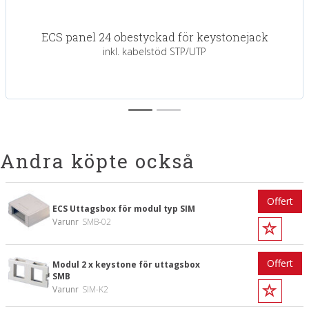
ECS panel 24 obestyckad för keystonejack
inkl. kabelstöd STP/UTP
Andra köpte också
Offert
ECS Uttagsbox för modul typ SIM
Varunr
SMB-02
Offert
Modul 2 x keystone för uttagsbox
SMB
Varunr
SIM-K2