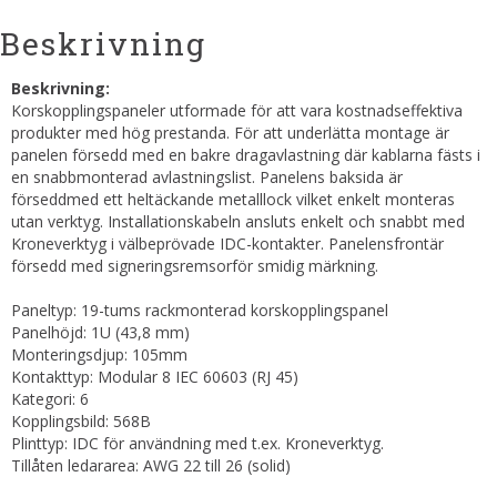
Beskrivning
Beskrivning:
Korskopplingspaneler utformade för att vara kostnadseffektiva
produkter med hög prestanda. För att underlätta montage är
panelen försedd med en bakre dragavlastning där kablarna fästs i
en snabbmonterad avlastningslist. Panelens baksida är
förseddmed ett heltäckande metalllock vilket enkelt monteras
utan verktyg. Installationskabeln ansluts enkelt och snabbt med
Kroneverktyg i välbeprövade IDC-kontakter. Panelensfrontär
försedd med signeringsremsorför smidig märkning.
Paneltyp: 19-tums rackmonterad korskopplingspanel
Panelhöjd: 1U (43,8 mm)
Monteringsdjup: 105mm
Kontakttyp: Modular 8 IEC 60603 (RJ 45)
Kategori: 6
Kopplingsbild: 568B
Plinttyp: IDC för användning med t.ex. Kroneverktyg.
Tillåten ledararea: AWG 22 till 26 (solid)